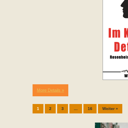
More Details »
1
2
3
…
16
Weiter »