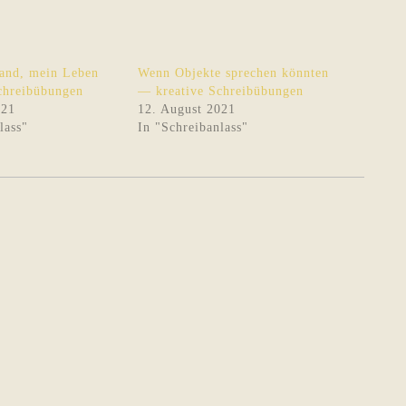
and, mein Leben
Wenn Objekte sprechen könnten
chreibübungen
— kreative Schreibübungen
021
12. August 2021
lass"
In "Schreibanlass"