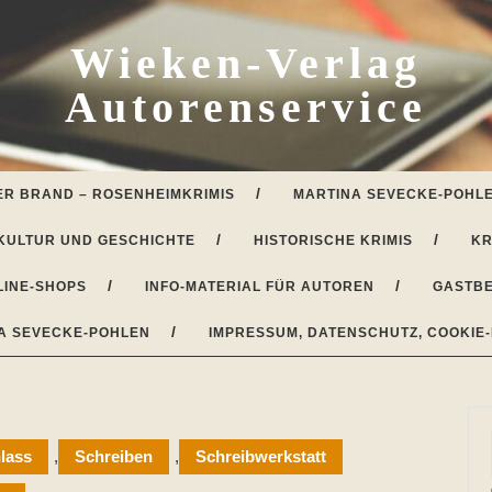
Wieken-Verlag
Autorenservice
ER BRAND – ROSENHEIMKRIMIS
MARTINA SEVECKE-POHLE
KULTUR UND GESCHICHTE
HISTORISCHE KRIMIS
KR
LINE-SHOPS
INFO-MATERIAL FÜR AUTOREN
GASTBE
A SEVECKE-POHLEN
IMPRESSUM, DATENSCHUTZ, COOKIE-
lass
,
Schreiben
,
Schreibwerkstatt