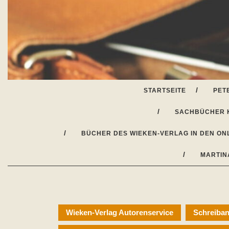
Skip
to
content
STARTSEITE
PET
SACHBÜCHER 
BÜCHER DES WIEKEN-VERLAG IN DEN ON
MARTIN
Wieken-Verlag Autorenservice
Schreiban