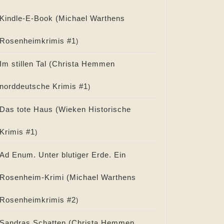
Kindle-E-Book (
Michael Warthens
Rosenheimkrimis #
1
)
Im stillen Tal (
Christa Hemmen
norddeutsche Krimis #
1
)
Das tote Haus (
Wieken Historische
Krimis #
1
)
Ad Enum. Unter blutiger Erde. Ein
Rosenheim-Krimi (
Michael Warthens
Rosenheimkrimis #
2
)
Sandras Schatten (
Christa Hemmen