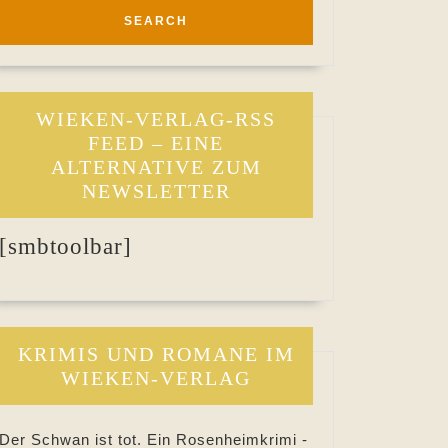
WIEKEN-VERLAG-RSS
FEED – EINE
ALTERNATIVE ZUM
NEWSLETTER
[smbtoolbar]
KRIMIS UND ROMANE IM
WIEKEN-VERLAG
Der Schwan ist tot. Ein Rosenheimkrimi -