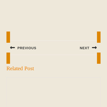
Beitragsnavigation
PREVIOUS
NEXT
Previous
Next
post:
post:
Related Post