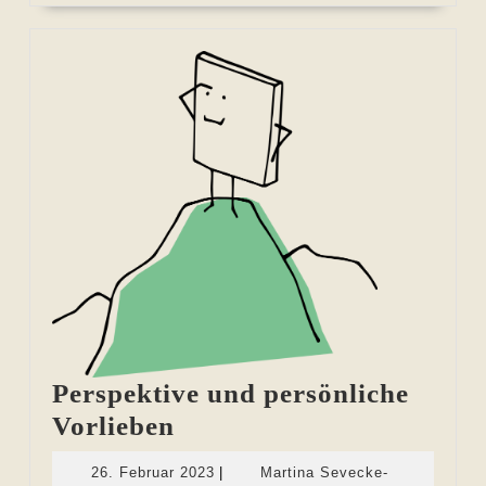
Perspektive und persönliche
Perspektive
Vorlieben
und
26.
26. Februar 2023
|
Martina Sevecke-