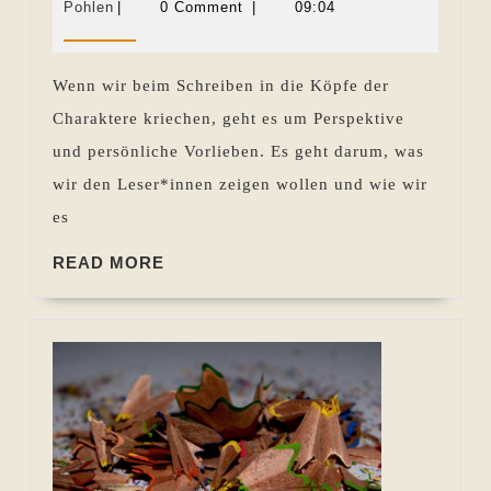
persönliche
Martina
Februar
Pohlen
|
0 Comment
|
09:04
Sevecke-
2023
Vorlieben
Pohlen
Wenn wir beim Schreiben in die Köpfe der
Charaktere kriechen, geht es um Perspektive
und persönliche Vorlieben. Es geht darum, was
wir den Leser*innen zeigen wollen und wie wir
es
READ
READ MORE
MORE