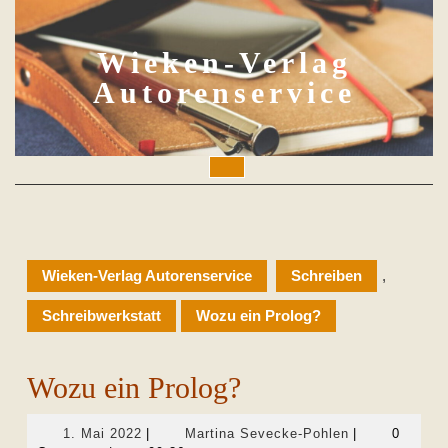
Skip
to
content
Wieken-Verlag
Autorenservice
Open
Button
Wieken-Verlag Autorenservice
Schreiben
,
Schreibwerkstatt
Wozu ein Prolog?
Wozu ein Prolog?
1.
Martina
1. Mai 2022
|
Martina Sevecke-Pohlen
|
0