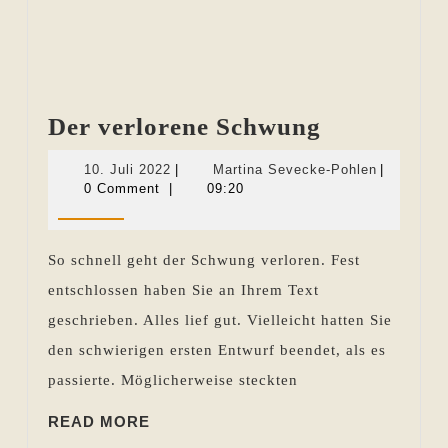
Der
Der verlorene Schwung
verlorene
10.
Martina
10. Juli 2022
|
Martina Sevecke-Pohlen
|
Schwung
Juli
Sevecke-
0 Comment
|
09:20
2022
Pohlen
So schnell geht der Schwung verloren. Fest
entschlossen haben Sie an Ihrem Text
geschrieben. Alles lief gut. Vielleicht hatten Sie
den schwierigen ersten Entwurf beendet, als es
passierte. Möglicherweise steckten
READ
READ MORE
MORE