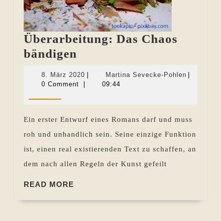
Überarbeitung: Das Chaos
Überarbeitung:
bändigen
Das
8.
Martina
8. März 2020
|
Martina Sevecke-Pohlen
|
Chaos
März
Sevecke-
0 Comment
|
09:44
2020
Pohlen
bändigen
Ein erster Entwurf eines Romans darf und muss
roh und unhandlich sein. Seine einzige Funktion
ist, einen real existierenden Text zu schaffen, an
dem nach allen Regeln der Kunst gefeilt
READ
READ MORE
MORE