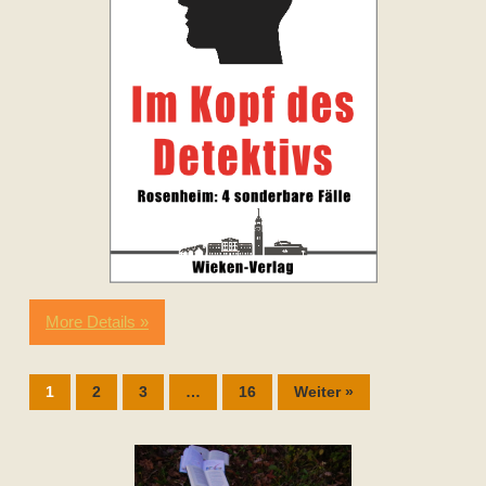
More Details »
1
2
3
…
16
Weiter »