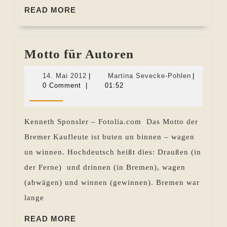
READ
READ MORE
MORE
Motto
Motto für Autoren
für
14.
Martina
14. Mai 2012
|
Martina Sevecke-Pohlen
|
Autoren
Mai
Sevecke-
0 Comment
|
01:52
2012
Pohlen
Kenneth Sponsler – Fotolia.com Das Motto der
Bremer Kaufleute ist buten un binnen – wagen
un winnen. Hochdeutsch heißt dies: Draußen (in
der Ferne) und drinnen (in Bremen), wagen
(abwägen) und winnen (gewinnen). Bremen war
lange
READ
READ MORE