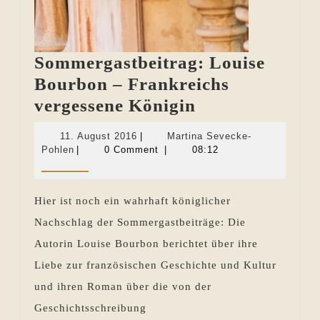
Sommergastbeitrag: Louise
Bourbon – Frankreichs
Sommergastbei
vergessene Königin
Louise
11.
11. August 2016
|
Martina Sevecke-
Bourbon
Martina
August
Pohlen
|
0 Comment
|
08:12
Sevecke-
2016
–
Pohlen
Frankreichs
Hier ist noch ein wahrhaft königlicher
vergessene
Nachschlag der Sommergastbeiträge: Die
Königin
Autorin Louise Bourbon berichtet über ihre
Liebe zur französischen Geschichte und Kultur
und ihren Roman über die von der
Geschichtsschreibung