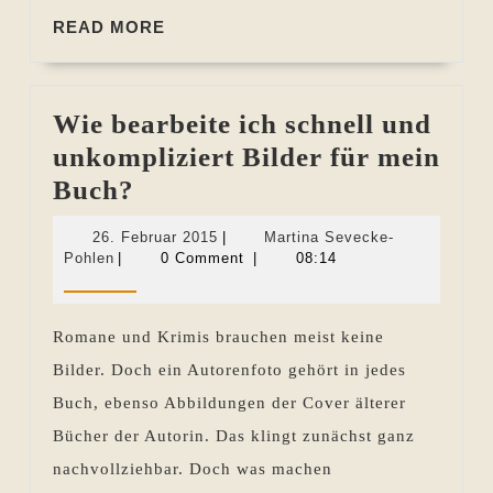
READ
READ MORE
MORE
Wie bearbeite ich schnell und
unkompliziert Bilder für mein
Wie
Buch?
bearbeite
26.
26. Februar 2015
|
Martina Sevecke-
ich
Martina
Februar
Pohlen
|
0 Comment
|
08:14
Sevecke-
2015
schnell
Pohlen
und
Romane und Krimis brauchen meist keine
unkompliziert
Bilder. Doch ein Autorenfoto gehört in jedes
Bilder
Buch, ebenso Abbildungen der Cover älterer
für
Bücher der Autorin. Das klingt zunächst ganz
mein
nachvollziehbar. Doch was machen
Buch?