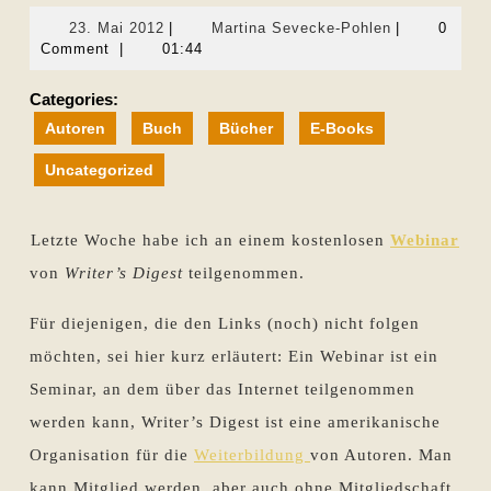
23.
Martina
23. Mai 2012
|
Martina Sevecke-Pohlen
|
0
Mai
Sevecke-
Comment
|
01:44
2012
Pohlen
Categories:
Autoren
Buch
Bücher
E-Books
Uncategorized
Letzte Woche habe ich an einem kostenlosen
Webinar
von
Writer’s Digest
teilgenommen.
Für diejenigen, die den Links (noch) nicht folgen
möchten, sei hier kurz erläutert: Ein Webinar ist ein
Seminar, an dem über das Internet teilgenommen
werden kann, Writer’s Digest ist eine amerikanische
Organisation für die
Weiterbildung
von Autoren. Man
kann Mitglied werden, aber auch ohne Mitgliedschaft