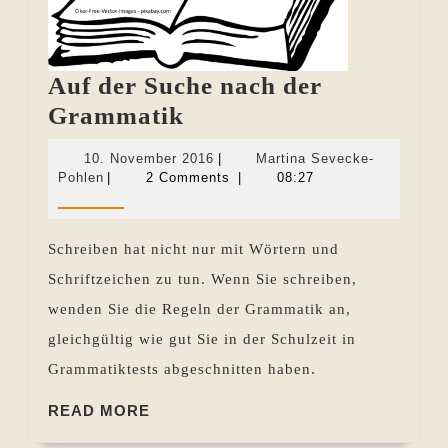
Auf der Suche nach der
Auf
Grammatik
der
10.
10. November 2016
|
Martina Sevecke-
Suche
Martina
November
Pohlen
|
2 Comments
|
08:27
Sevecke-
2016
nach
Pohlen
der
Schreiben hat nicht nur mit Wörtern und
Grammatik
Schriftzeichen zu tun. Wenn Sie schreiben,
wenden Sie die Regeln der Grammatik an,
gleichgültig wie gut Sie in der Schulzeit in
Grammatiktests abgeschnitten haben.
READ
READ MORE
MORE