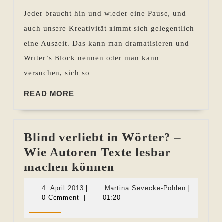
macht
Jeder braucht hin und wieder eine Pause, und
auch unsere Kreativität nimmt sich gelegentlich
eine Auszeit. Das kann man dramatisieren und
Writer’s Block nennen oder man kann
versuchen, sich so
READ
READ MORE
MORE
Blind verliebt in Wörter? –
Wie Autoren Texte lesbar
Blind
machen können
verliebt
4.
Martina
4. April 2013
|
Martina Sevecke-Pohlen
|
in
April
Sevecke-
0 Comment
|
01:20
2013
Pohlen
Wörter?