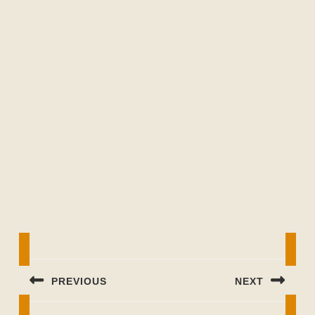
Beitragsnavigation
PREVIOUS
NEXT
Previous
Next
post:
post: