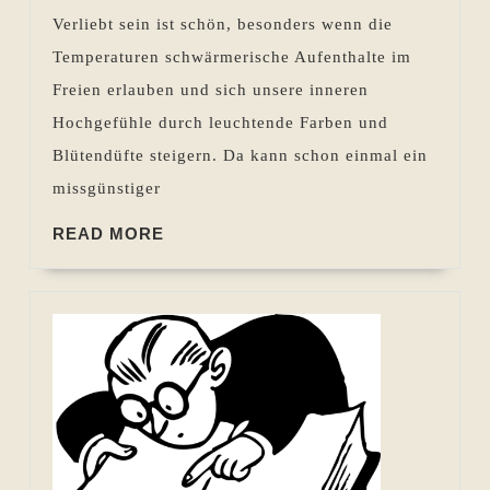
–
Verliebt sein ist schön, besonders wenn die
Wie
Temperaturen schwärmerische Aufenthalte im
Autoren
Freien erlauben und sich unsere inneren
Texte
Hochgefühle durch leuchtende Farben und
lesbar
Blütendüfte steigern. Da kann schon einmal ein
machen
missgünstiger
können
READ
READ MORE
MORE