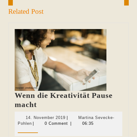
Related Post
Wenn die Kreativität Pause
Wenn
macht
die
14.
14. November 2019
|
Martina Sevecke-
Kreativität
Martina
November
Pohlen
|
0 Comment
|
06:35
Sevecke-
2019
Pause
Pohlen