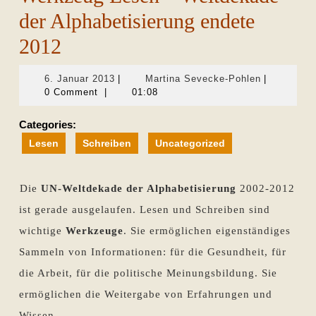
der Alphabetisierung endete
2012
6.
Martina
6. Januar 2013
|
Martina Sevecke-Pohlen
|
Januar
Sevecke-
0 Comment
|
01:08
2013
Pohlen
Categories:
Lesen
Schreiben
Uncategorized
Die
UN-Weltdekade der Alphabetisierung
2002-2012
ist gerade ausgelaufen. Lesen und Schreiben sind
wichtige
Werkzeuge
. Sie ermöglichen eigenständiges
Sammeln von Informationen: für die Gesundheit, für
die Arbeit, für die politische Meinungsbildung. Sie
ermöglichen die Weitergabe von Erfahrungen und
Wissen.