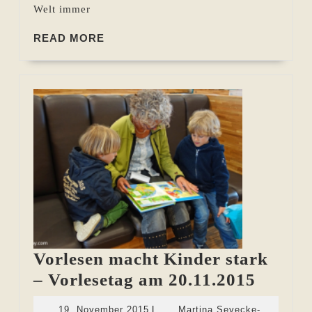
Welt immer
READ
READ MORE
MORE
Vorlesen macht Kinder stark
Vorles
– Vorlesetag am 20.11.2015
macht
19.
19. November 2015
|
Martina Sevecke-