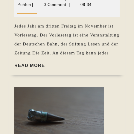
Kinder
Martina
November
Pohlen
|
0 Comment
|
08:34
Sevecke-
2015
stark
Pohlen
–
Jedes Jahr am dritten Freitag im November ist
Vorles
Vorlesetag. Der Vorlesetag ist eine Veranstaltung
am
der Deutschen Bahn, der Stiftung Lesen und der
20.11.
Zeitung Die Zeit. An diesem Tag kann jeder
READ
READ MORE
MORE