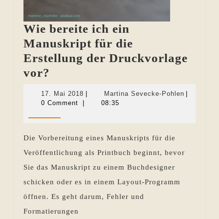
Wie bereite ich ein
Manuskript für die
Erstellung der Druckvorlage
Wie
vor?
bereite
17.
Martina
17. Mai 2018
|
Martina Sevecke-Pohlen
|
ich
Mai
Sevecke-
0 Comment
|
08:35
2018
Pohlen
ein
Manuskript
Die Vorbereitung eines Manuskripts für die
für
Veröffentlichung als Printbuch beginnt, bevor
die
Sie das Manuskript zu einem Buchdesigner
Erstellung
schicken oder es in einem Layout-Programm
der
öffnen. Es geht darum, Fehler und
Druckvorlage
Formatierungen
vor?