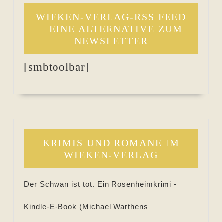
WIEKEN-VERLAG-RSS FEED
– EINE ALTERNATIVE ZUM
NEWSLETTER
[smbtoolbar]
KRIMIS UND ROMANE IM
WIEKEN-VERLAG
Der Schwan ist tot. Ein Rosenheimkrimi -
Kindle-E-Book (
Michael Warthens