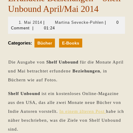
Unbound April/Mai 2014
1.
Martina
1. Mai 2014
|
Martina Sevecke-Pohlen
|
0
Mai
Sevecke-
Comment
|
01:24
2014
Pohlen
Categories:
Bücher
E-Books
Die Ausgabe von
Shelf Unbound
für die Monate April
und Mai betrachtet erfundene
Beziehungen
, in
Büchern wie auf Fotos.
Shelf Unbound
ist ein kostenloses Online-Magazine
aus den USA, das alle zwei Monate neue Bücher von
Indie Autoren vorstellt.
In einem älteren Post
habe ich
näher beschrieben, was die Ziele von Shelf Unbound
sind.