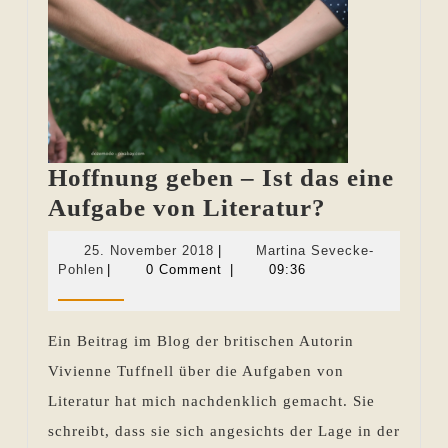
Hoffnung geben – Ist das eine
Hoffnung
Aufgabe von Literatur?
geben
25.
25. November 2018
|
Martina Sevecke-
–
Martina
November
Pohlen
|
0 Comment
|
09:36
Sevecke-
2018
Ist
Pohlen
das
Ein Beitrag im Blog der britischen Autorin
eine
Vivienne Tuffnell über die Aufgaben von
Aufgabe
Literatur hat mich nachdenklich gemacht. Sie
von
schreibt, dass sie sich angesichts der Lage in der
Literatur?