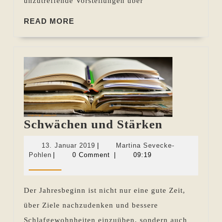
unzutreffende Vorstellungen über
READ
READ MORE
MORE
Schwäche
Schwächen und Stärken
und
13.
13. Januar 2019
|
Martina Sevecke-
Stärken
Martina
Januar
Pohlen
|
0 Comment
|
09:19
Sevecke-
2019
Pohlen
Der Jahresbeginn ist nicht nur eine gute Zeit,
über Ziele nachzudenken und bessere
Schlafgewohnheiten einzuüben, sondern auch