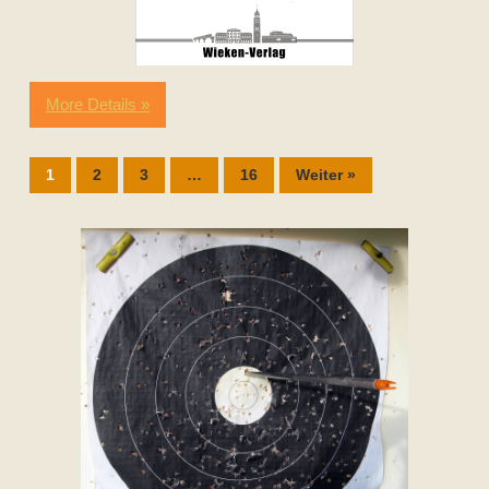
More Details »
1
2
3
…
16
Weiter »