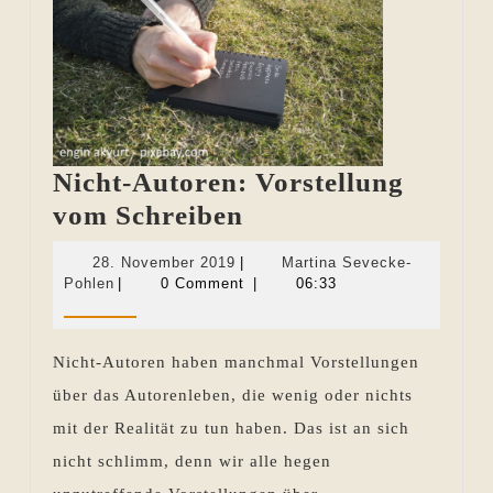
Nicht-Autoren: Vorstellung
Nicht-
vom Schreiben
Autoren:
28.
28. November 2019
|
Martina Sevecke-
Vorstellung
Martina
November
Pohlen
|
0 Comment
|
06:33
Sevecke-
2019
vom
Pohlen
Schreiben
Nicht-Autoren haben manchmal Vorstellungen
über das Autorenleben, die wenig oder nichts
mit der Realität zu tun haben. Das ist an sich
nicht schlimm, denn wir alle hegen