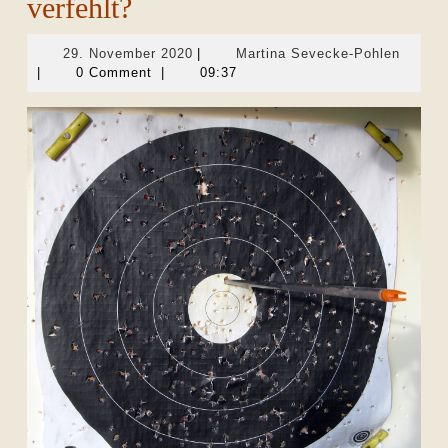
verfehlt?
29.
Martin
29. November 2020
|
Martina Sevecke-Pohlen
November
Seveck
|
0 Comment
|
09:37
2020
Pohlen