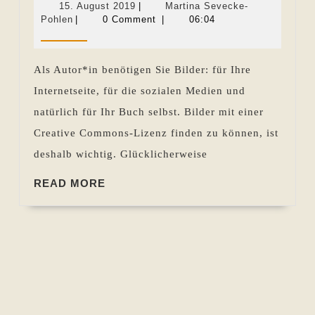
15.
15. August 2019
|
Martina Sevecke-
Creative
Martina
August
Pohlen
|
0 Comment
|
06:04
Sevecke-
2019
Commons
Pohlen
Lizenz
Als Autor*in benötigen Sie Bilder: für Ihre
suchen
Internetseite, für die sozialen Medien und
natürlich für Ihr Buch selbst. Bilder mit einer
Creative Commons-Lizenz finden zu können, ist
deshalb wichtig. Glücklicherweise
READ
READ MORE
MORE