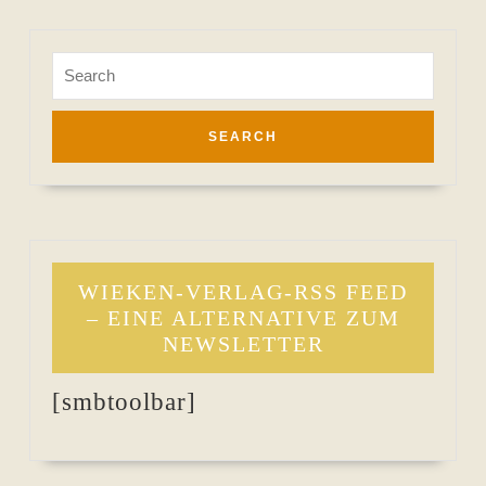
Search
for:
WIEKEN-VERLAG-RSS FEED
– EINE ALTERNATIVE ZUM
NEWSLETTER
[smbtoolbar]