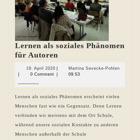
Lernen als soziales Phänomen
Lernen
für Autoren
als
19.
Martina
19. April 2020
|
Martina Sevecke-Pohlen
soziales
April
Sevecke-
|
0 Comment
|
09:53
2020
Pohlen
Phänomen
für
Lernen als soziales Phänomen erscheint vielen
Autoren
Menschen fast wie ein Gegensatz. Denn Lernen
verbinden wir meistens mit dem Ort Schule,
während unsere sozialen Kontakte zu anderen
Menschen außerhalb der Schule