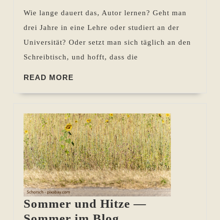
lange
Wie lange dauert das, Autor lernen? Geht man
dauert
drei Jahre in eine Lehre oder studiert an der
das?
Universität? Oder setzt man sich täglich an den
Schreibtisch, und hofft, dass die
READ
READ MORE
MORE
Sommer und Hitze —
Sommer
Sommer im Blog