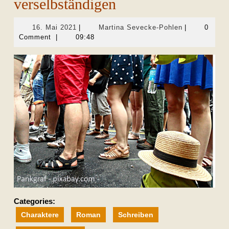
verselbständigen
16.
Martina
16. Mai 2021
|
Martina Sevecke-Pohlen
|
0
Mai
Sevecke-
Comment
|
09:48
2021
Pohlen
Categories:
Charaktere
Roman
Schreiben