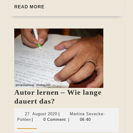
READ
READ MORE
MORE
Autor lernen – Wie lange
Autor
dauert das?
lernen
27.
27. August 2020
|
Martina Sevecke-
–
Martina
August
Pohlen
|
0 Comment
|
06:40
Sevecke-
2020
Wie
Pohlen