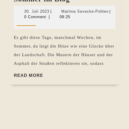
und
30.
Martina
30. Juli 2023
|
Martina Sevecke-Pohlen
|
Hitze
Juli
Sevecke-
0 Comment
|
09:25
2023
Pohlen
—
Sommer
Es gibt diese Tage, manchmal Wochen, im
im
Sommer, da liegt die Hitze wie eine Glocke über
Blog
der Landschaft. Die Mauern der Häuser und der
Asphalt der Straßen reflektieren sie, sodass
READ
READ MORE
MORE