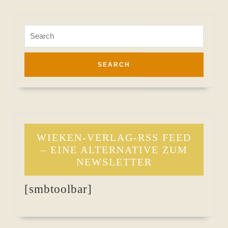
Search
for:
WIEKEN-VERLAG-RSS FEED
– EINE ALTERNATIVE ZUM
NEWSLETTER
[smbtoolbar]