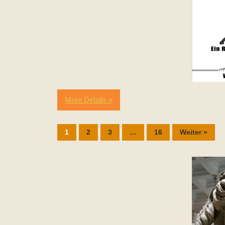
More Details »
1
2
3
…
16
Weiter »