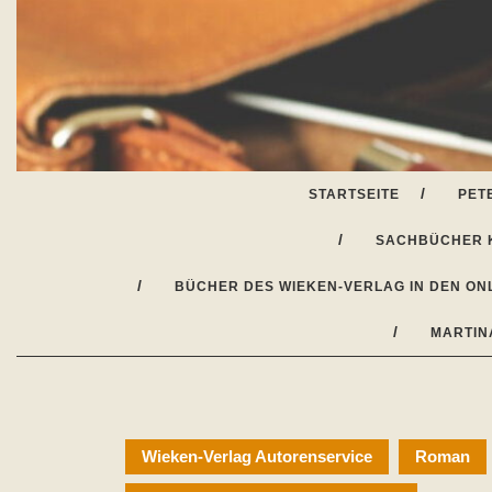
Skip
to
content
STARTSEITE
PET
SACHBÜCHER 
BÜCHER DES WIEKEN-VERLAG IN DEN ON
MARTIN
Wieken-Verlag Autorenservice
Roman