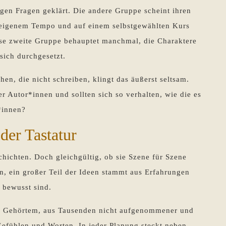
tigen Fragen geklärt. Die andere Gruppe scheint ihren
m eigenem Tempo und auf einem selbstgewählten Kurs
se zweite Gruppe behauptet manchmal, die Charaktere
 sich durchgesetzt.
n, die nicht schreiben, klingt das äußerst seltsam.
r Autor*innen und sollten sich so verhalten, wie die es
*innen?
der Tastatur
chichten. Doch gleichgültig, ob sie Szene für Szene
n, ein großer Teil der Ideen stammt aus Erfahrungen
e bewusst sind.
d Gehörtem, aus Tausenden nicht aufgenommener und
 Gefühlen und Worten. In jeder Planung steckt neben