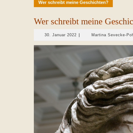
Wer schreibt meine Geschichten?
Wer schreibt meine Geschi
30.
30. Januar 2022
|
Martina Sevecke-Po
Januar
2022