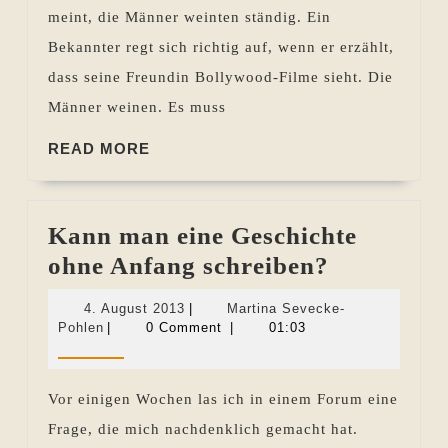
meint, die Männer weinten ständig. Ein
Bekannter regt sich richtig auf, wenn er erzählt,
dass seine Freundin Bollywood-Filme sieht. Die
Männer weinen. Es muss
READ
READ MORE
MORE
Kann man eine Geschichte
Kann
ohne Anfang schreiben?
man
4.
4. August 2013
|
Martina Sevecke-
eine
Martina
August
Pohlen
|
0 Comment
|
01:03
Sevecke-
2013
Geschicht
Pohlen
ohne
Vor einigen Wochen las ich in einem Forum eine
Anfang
Frage, die mich nachdenklich gemacht hat.
schreiben