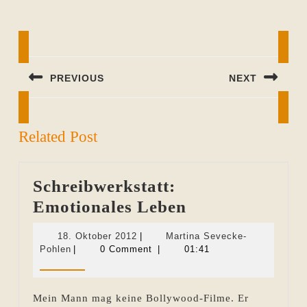
Beitragsnavigation
PREVIOUS
NEXT
Previous
Next
post:
post:
Related Post
Schreibwerkstatt:
Schreibwerksta
Emotionales Leben
Emotionales
18.
18. Oktober 2012
|
Martina Sevecke-
Leben
Martina
Oktober
Pohlen
|
0 Comment
|
01:41
Sevecke-
2012
Pohlen
Mein Mann mag keine Bollywood-Filme. Er