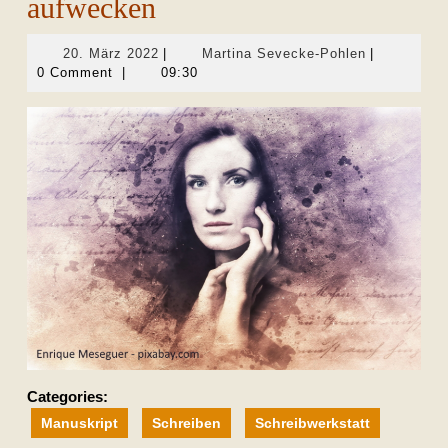
aufwecken
20.
Martina
20. März 2022
|
Martina Sevecke-Pohlen
|
März
Sevecke-
0 Comment
|
09:30
2022
Pohlen
Categories:
Manuskript
Schreiben
Schreibwerkstatt