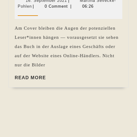
16.
16. September 2021
|
Martina Sevecke-
auf
Martina
September
Pohlen
|
0 Comment
|
06:26
Sevecke-
2021
dem
Pohlen
Cover
Am Cover bleiben die Augen der potenziellen
Leser*innen hängen — vorausgesetzt sie sehen
das Buch in der Auslage eines Geschäfts oder
auf der Website eines Online-Händlers. Nicht
nur die Bilder
READ
READ MORE
MORE