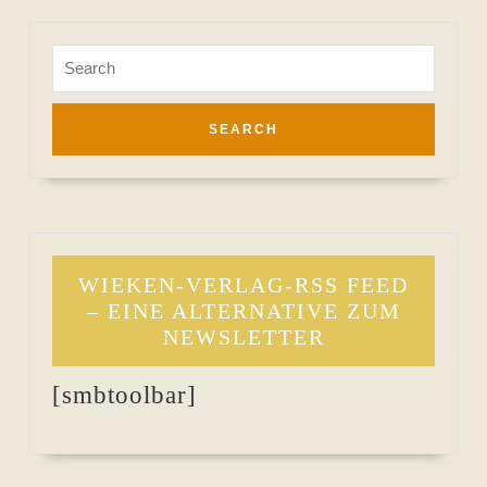
Search
for:
WIEKEN-VERLAG-RSS FEED
– EINE ALTERNATIVE ZUM
NEWSLETTER
[smbtoolbar]