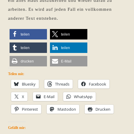
ein altes Haus auszukernen und wieder daran zu
arbeiten. Es wird auf jeden Fall ein vollkommen
anderer Text entstehen.
teilen
teilen
teilen
teilen
drucken
E-Mail
Teilen mit:
Bluesky
Threads
Facebook
X
E-Mail
WhatsApp
Pinterest
Mastodon
Drucken
Gefällt mir: