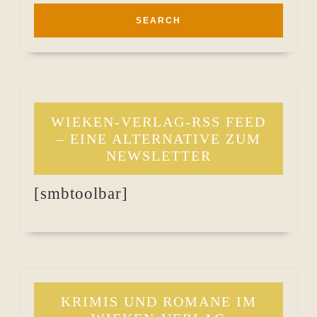
WIEKEN-VERLAG-RSS FEED
– EINE ALTERNATIVE ZUM
NEWSLETTER
[smbtoolbar]
KRIMIS UND ROMANE IM