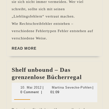
sie sich nicht immer vermeiden. Wer viel
schreibt, sollte sich mit seinen
„Lieblingsfehlern“ vertraut machen.
Wie Rechtschreibfehler entstehen –
verschiedene Fehlertypen Fehler entstehen auf
verschiedene Weise.
READ
READ MORE
MORE
Shelf unbound – Das
Shelf
grenzenlose Bücherregal
unbound
10.
Martina
10. Mai 2012
|
Martina Sevecke-Pohlen
|
–
Mai
Sevecke-
0 Comment
|
01:09
2012
Pohlen
Das
grenzenlo