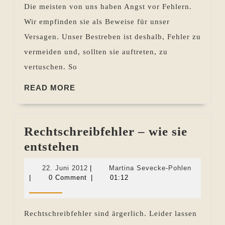
Die meisten von uns haben Angst vor Fehlern.
–
Wir empfinden sie als Beweise für unser
Was
Versagen. Unser Bestreben ist deshalb, Fehler zu
Sie
vermeiden und, sollten sie auftreten, zu
aus
vertuschen. So
Ihren
Erfahrungen
READ
READ MORE
MORE
als
Autor
Rechtschreibfehler – wie sie
lernen
Rechtschreibfehler
entstehen
können
–
22.
Martina
22. Juni 2012
|
Martina Sevecke-Pohlen
wie
Juni
Sevecke-
|
0 Comment
|
01:12
2012
Pohlen
sie
entstehen
Rechtschreibfehler sind ärgerlich. Leider lassen