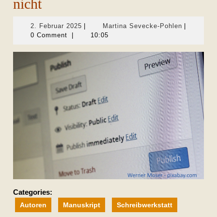
nicht
2.
Martina
2. Februar 2025
|
Martina Sevecke-Pohlen
|
Februar
Sevecke-
0 Comment
|
10:05
2025
Pohlen
Categories:
Autoren
Manuskript
Schreibwerkstatt