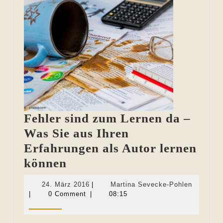
Fehler sind zum Lernen da –
Was Sie aus Ihren
Erfahrungen als Autor lernen
Fehler
können
sind
24.
Martina
24. März 2016
|
Martina Sevecke-Pohlen
zum
März
Sevecke
|
0 Comment
|
08:15
2016
Pohlen
Lernen
da