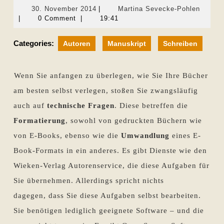
30.
Martin
30. November 2014
|
Martina Sevecke-Pohlen
November
Seveck
|
0 Comment
|
19:41
2014
Pohlen
Categories:
Autoren
Manuskript
Schreiben
Wenn Sie anfangen zu überlegen, wie Sie Ihre Bücher
am besten selbst verlegen, stoßen Sie zwangsläufig
auch auf
technische Fragen
. Diese betreffen die
Formatierung
, sowohl von gedruckten Büchern wie
von E-Books, ebenso wie die
Umwandlung
eines E-
Book-Formats in ein anderes. Es gibt Dienste wie den
Wieken-Verlag Autorenservice, die diese Aufgaben für
Sie übernehmen. Allerdings spricht nichts
dagegen, dass Sie diese Aufgaben selbst bearbeiten.
Sie benötigen lediglich geeignete Software – und die