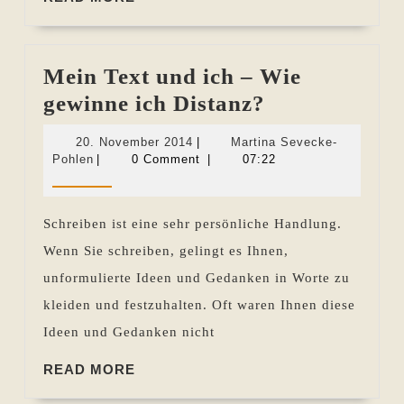
MORE
Mein Text und ich – Wie
Mein
gewinne ich Distanz?
Text
20.
20. November 2014
|
Martina Sevecke-
und
Martina
November
Pohlen
|
0 Comment
|
07:22
Sevecke-
2014
ich
Pohlen
–
Schreiben ist eine sehr persönliche Handlung.
Wie
Wenn Sie schreiben, gelingt es Ihnen,
gewinne
unformulierte Ideen und Gedanken in Worte zu
ich
kleiden und festzuhalten. Oft waren Ihnen diese
Distanz?
Ideen und Gedanken nicht
READ
READ MORE
MORE