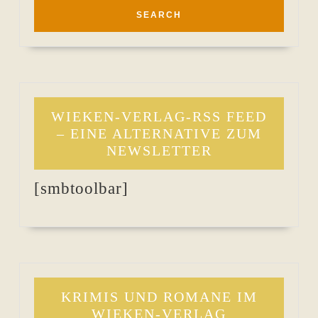
WIEKEN-VERLAG-RSS FEED
– EINE ALTERNATIVE ZUM
NEWSLETTER
[smbtoolbar]
KRIMIS UND ROMANE IM
WIEKEN-VERLAG