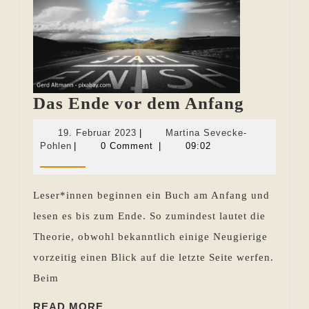
Das
Das Ende vor dem Anfang
Ende
19.
19. Februar 2023
|
Martina Sevecke-
vor
Martina
Februar
Pohlen
|
0 Comment
|
09:02
Sevecke-
2023
dem
Pohlen
Anfang
Leser*innen beginnen ein Buch am Anfang und
lesen es bis zum Ende. So zumindest lautet die
Theorie, obwohl bekanntlich einige Neugierige
vorzeitig einen Blick auf die letzte Seite werfen.
Beim
READ
READ MORE