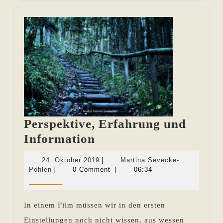
Perspektive, Erfahrung und
Perspektive,
Information
Erfahrung
24.
24. Oktober 2019
|
Martina Sevecke-
und
Martina
Oktober
Pohlen
|
0 Comment
|
06:34
Sevecke-
2019
Information
Pohlen
In einem Film müssen wir in den ersten
Einstellungen noch nicht wissen, aus wessen