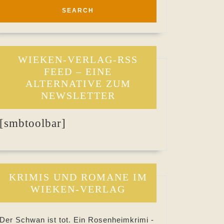
WIEKEN-VERLAG-RSS
FEED – EINE
ALTERNATIVE ZUM
NEWSLETTER
[smbtoolbar]
KRIMIS UND ROMANE IM
WIEKEN-VERLAG
Der Schwan ist tot. Ein Rosenheimkrimi -