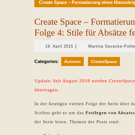
Create Space – Formatierung eines Manuskript
Create Space – Formatierun
Folge 4: Stile für Absätze f
19.
19. April 2015
|
Martina Sevecke-Pohl
April
2015
Categories:
Autoren
CreateSpace
Update: Seit August 2018 werden CreateSpace
übertragen.
In der heutigen vierten Folge der Serie über 
Scribus geht es um das
Festlegen von Absatzs
der Serie lesen. Themen der Posts sind: