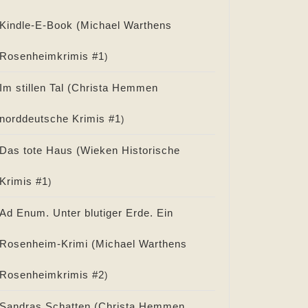
Kindle-E-Book (
Michael Warthens
Rosenheimkrimis #
1
)
Im stillen Tal (
Christa Hemmen
norddeutsche Krimis #
1
)
Das tote Haus (
Wieken Historische
Krimis #
1
)
Ad Enum. Unter blutiger Erde. Ein
Rosenheim-Krimi (
Michael Warthens
Rosenheimkrimis #
2
)
Sandras Schatten (
Christa Hemmen