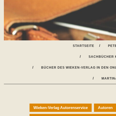
Skip
to
content
STARTSEITE
PET
SACHBÜCHER 
BÜCHER DES WIEKEN-VERLAG IN DEN ON
MARTIN
Wieken-Verlag Autorenservice
Autoren