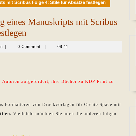
s mit Scribus Folge 4: Stile für Absätze festlegen
g eines Manuskripts mit Scribus
estlegen
Martina
en
|
0 Comment
|
08:11
Sevecke-
Pohlen
-Autoren aufgefordert, ihre Bücher zu KDP-Print zu
das Formatieren von Druckvorlagen für Create Space mit
tilen
. Vielleicht möchten Sie auch die anderen folgen