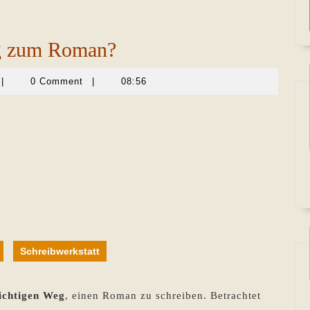
eg zum Roman?
Martina
|
0 Comment
|
08:56
Sevecke-
Pohlen
Schreibwerkstatt
richtigen Weg
, einen Roman zu schreiben. Betrachtet