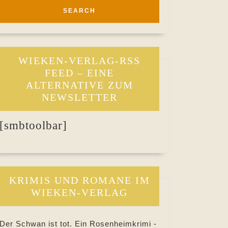
WIEKEN-VERLAG-RSS
FEED – EINE
ALTERNATIVE ZUM
NEWSLETTER
[smbtoolbar]
KRIMIS UND ROMANE IM
WIEKEN-VERLAG
Der Schwan ist tot. Ein Rosenheimkrimi -