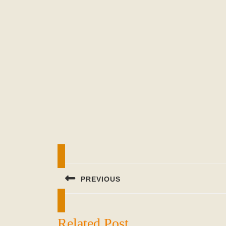
Beitragsnavigation
PREVIOUS
Previous
post:
Related Post