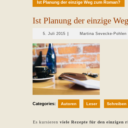
Ist Planung der einzige Weg zum Roman?
Ist Planung der einzige W
5.
5. Juli 2015
|
Martina Sevecke-Pohlen
Juli
2015
Categories:
Autoren
Leser
Schreiben
Es kursieren
viele Rezepte für den einzigen 