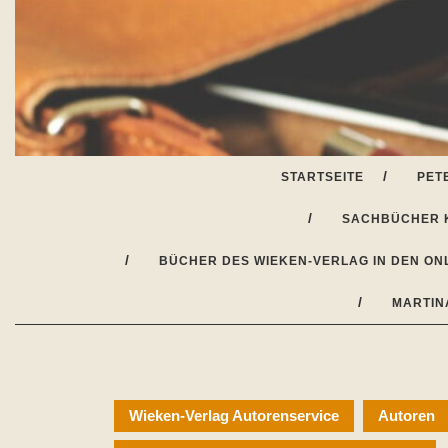
Skip
to
content
STARTSEITE
PET
SACHBÜCHER 
BÜCHER DES WIEKEN-VERLAG IN DEN ON
MARTIN
Wieken-Verlag Autorenservice
Autoren