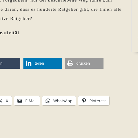
cht vorgaukeln, nur der beschriebene Weg führe zum
 daran, dass es hunderte Ratgeber gibt, die Ihnen alle
ative Ratgeber?
eativität.
en
teilen
drucken
X
E-Mail
WhatsApp
Pinterest