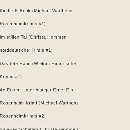
Kindle-E-Book (
Michael Warthens
Rosenheimkrimis #
1
)
Im stillen Tal (
Christa Hemmen
norddeutsche Krimis #
1
)
Das tote Haus (
Wieken Historische
Krimis #
1
)
Ad Enum. Unter blutiger Erde. Ein
Rosenheim-Krimi (
Michael Warthens
Rosenheimkrimis #
2
)
Sandras Schatten (
Christa Hemmen