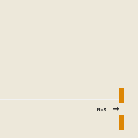
NEXT
Next
post: