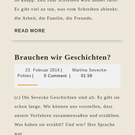
Es gibt viel zu tun, was vom Schreiben ablenkt:
die Arbeit, die Familie, die Freunde,
READ
READ MORE
MORE
Brauc
Brauchen wir Geschichten?
wir
23.
23. Februar 2014
|
Martina Sevecke-
Geschi
Martina
Februar
Pohlen
|
0 Comment
|
01:59
Sevecke-
2014
Pohlen
(c) Ole Sevecke Geschichten sind alt. Es gibt sie
schon lange. Wir können uns vorstellen, dass
unsere Vorfahren zusammensaßen und erzählten.
Was haben sie erzählt? Und wie? Ihre Sprache
war