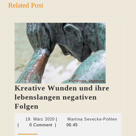
Related Post
Kreative Wunden und ihre
lebenslangen negativen
Kreative
Folgen
Wunden
19.
Martina
19. März 2020
|
Martina Sevecke-Pohlen
und
März
Sevecke
|
0 Comment
|
06:45
2020
Pohlen
ihre