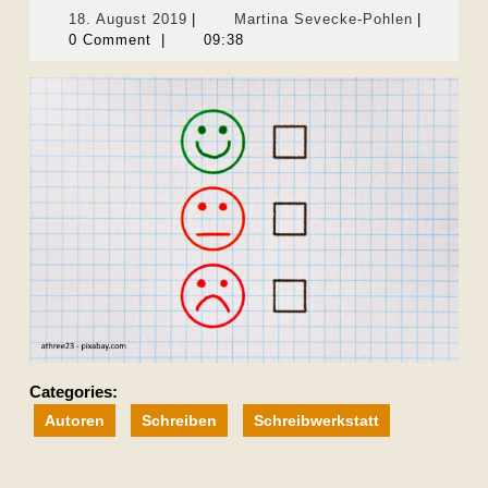
18.
Martina
18. August 2019
|
Martina Sevecke-Pohlen
|
August
Sevecke-
0 Comment
|
09:38
2019
Pohlen
Categories:
Autoren
Schreiben
Schreibwerkstatt