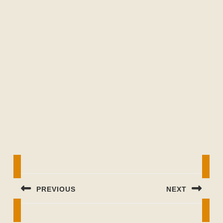
Beitragsnavigation
PREVIOUS
NEXT
Previous
Next
post:
post: