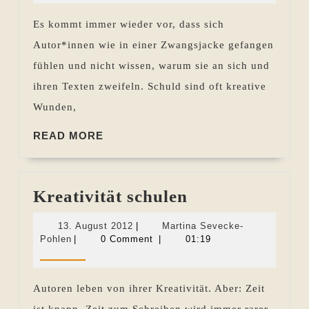
lebenslangen
Es kommt immer wieder vor, dass sich
negativen
Autor*innen wie in einer Zwangsjacke gefangen
Folgen
fühlen und nicht wissen, warum sie an sich und
ihren Texten zweifeln. Schuld sind oft kreative
Wunden,
READ
READ MORE
MORE
Kreativität
Kreativität schulen
schulen
13.
13. August 2012
|
Martina Sevecke-
Martina
August
Pohlen
|
0 Comment
|
01:19
Sevecke-
2012
Pohlen
Autoren leben von ihrer Kreativität. Aber: Zeit
ist knapp. Zeit zum Schreiben wird immer rarer.