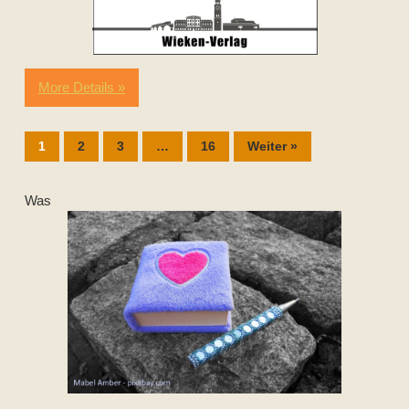
More Details »
1
2
3
…
16
Weiter »
Was