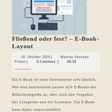
Fließend oder fest? – E-Book-
Fließend
Layout
oder
18.
18. Oktober 2020
|
Martina Sevecke-
fest?
Martina
Oktober
Pohlen
|
0 Comment
|
09:02
Sevecke-
2020
–
Pohlen
E-
Ein E-Book ist einer Internetseite sehr ähnlich.
Book-
Wie eine Internetseite passen sich E-Books der
Layout
Bildschirmgröße an, aber auch den Vorgaben
des Lesegeräts und der Lesenden. Ein E-Book
kann daher unterschiedlich