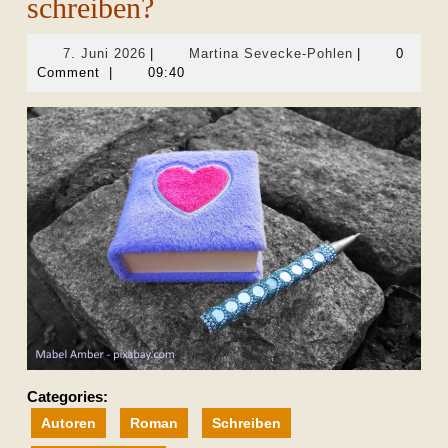
schreiben?
7.
Martina
7. Juni 2026
|
Martina Sevecke-Pohlen
|
0
Juni
Sevecke-
Comment
|
09:40
2026
Pohlen
Categories:
Autoren
Roman
Schreiben