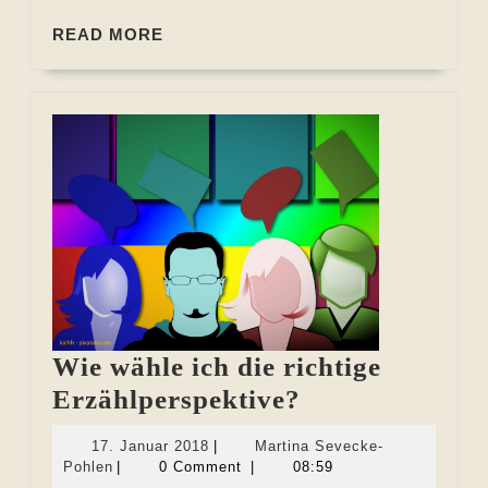
READ
READ MORE
MORE
Wie wähle ich die richtige
Wie
Erzählperspektive?
wähle
17.
17. Januar 2018
|
Martina Sevecke-
ich
Martina
Januar
Pohlen
|
0 Comment
|
08:59
Sevecke-
2018