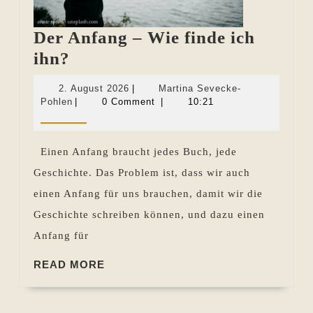
Der Anfang – Wie finde ich
Der
ihn?
Anfang
2.
2. August 2026
|
Martina Sevecke-
–
Martina
August
Pohlen
|
0 Comment
|
10:21
Sevecke-
2026
Wie
Pohlen
finde
Einen Anfang braucht jedes Buch, jede
ich
Geschichte. Das Problem ist, dass wir auch
ihn?
einen Anfang für uns brauchen, damit wir die
Geschichte schreiben können, und dazu einen
Anfang für
READ
READ MORE
MORE