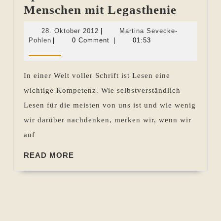
Speziell
Menschen mit Legasthenie
Schrift
28.
28. Oktober 2012
|
Martina Sevecke-
für
Martina
Oktober
Pohlen
|
0 Comment
|
01:53
Sevecke-
2012
Mensch
Pohlen
mit
In einer Welt voller Schrift ist Lesen eine
Legasth
wichtige Kompetenz. Wie selbstverständlich
Lesen für die meisten von uns ist und wie wenig
wir darüber nachdenken, merken wir, wenn wir
auf
READ
READ MORE
MORE