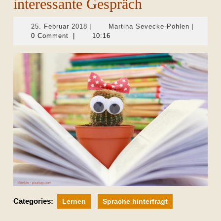
interessante Gespräch
25.
Martina
25. Februar 2018
|
Martina Sevecke-Pohlen
|
Februar
Sevecke-
0 Comment
|
10:16
2018
Pohlen
Categories:
Lernen
Sprache hinterfragt