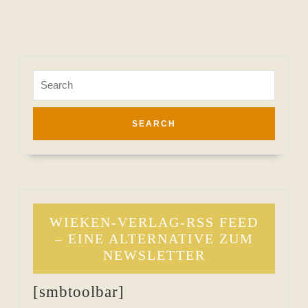
Search
for:
WIEKEN-VERLAG-RSS FEED
– EINE ALTERNATIVE ZUM
NEWSLETTER
[smbtoolbar]