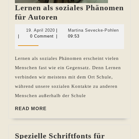
Lernen als soziales Phänomen
Lernen
für Autoren
als
19.
Martina
19. April 2020
|
Martina Sevecke-Pohlen
soziales
April
Sevecke-
|
0 Comment
|
09:53
2020
Pohlen
Phänomen
für
Lernen als soziales Phänomen erscheint vielen
Autoren
Menschen fast wie ein Gegensatz. Denn Lernen
verbinden wir meistens mit dem Ort Schule,
während unsere sozialen Kontakte zu anderen
Menschen außerhalb der Schule
READ
READ MORE
MORE
Spezielle Schriftfonts für