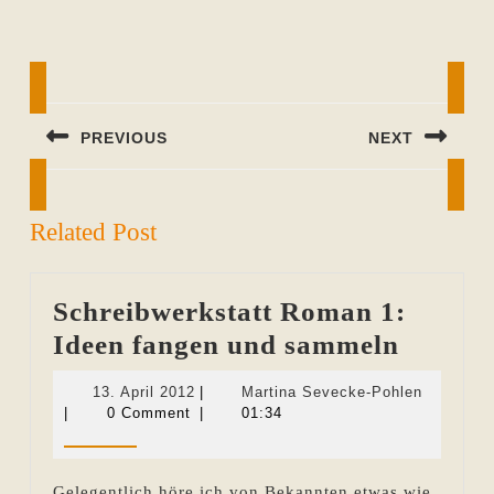
Beitragsnavigation
PREVIOUS
NEXT
Previous
Next
post:
post:
Related Post
Schreibwerkstatt Roman 1:
Schrei
Ideen fangen und sammeln
Roman
13.
Martina
13. April 2012
|
Martina Sevecke-Pohlen
1:
April
Sevecke-
|
0 Comment
|
01:34
2012
Pohlen
Ideen
fangen
Gelegentlich höre ich von Bekannten etwas wie