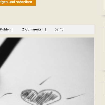
eigen und schreiben
Martina
-Pohlen
|
2 Comments
|
09:40
Sevecke-
Pohlen