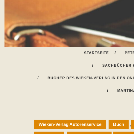
Skip
to
content
STARTSEITE
PET
SACHBÜCHER 
BÜCHER DES WIEKEN-VERLAG IN DEN ON
MARTIN
Wieken-Verlag Autorenservice
Buch
,