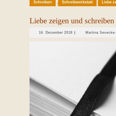
Schreiben
,
Schreibwerkstatt
Liebe z
Liebe zeigen und schreiben
16.
16. Dezember 2018
|
Martina Sevecke
Dezember
2018