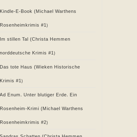
Kindle-E-Book (
Michael Warthens
Rosenheimkrimis #
1
)
Im stillen Tal (
Christa Hemmen
norddeutsche Krimis #
1
)
Das tote Haus (
Wieken Historische
Krimis #
1
)
Ad Enum. Unter blutiger Erde. Ein
Rosenheim-Krimi (
Michael Warthens
Rosenheimkrimis #
2
)
Sandras Schatten (
Christa Hemmen