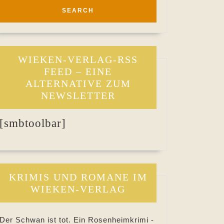
WIEKEN-VERLAG-RSS
FEED – EINE
ALTERNATIVE ZUM
NEWSLETTER
[smbtoolbar]
KRIMIS UND ROMANE IM
WIEKEN-VERLAG
Der Schwan ist tot. Ein Rosenheimkrimi -