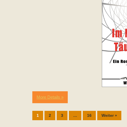
More Details »
1
2
3
…
16
Weiter »