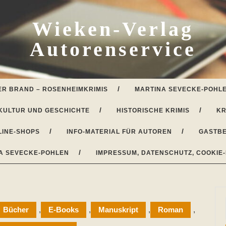
Wieken-Verlag
Autorenservice
ER BRAND – ROSENHEIMKRIMIS
MARTINA SEVECKE-POHLE
KULTUR UND GESCHICHTE
HISTORISCHE KRIMIS
KR
LINE-SHOPS
INFO-MATERIAL FÜR AUTOREN
GASTBE
A SEVECKE-POHLEN
IMPRESSUM, DATENSCHUTZ, COOKIE-
Bücher
,
E-Books
,
Manuskript
,
Roman
,