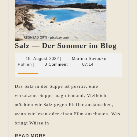
Salz
Salz — Der Sommer im Blog
—
18.
18. August 2022
|
Martina Sevecke-
Der
Martina
August
Pohlen
|
0 Comment
|
07:14
Sevecke-
2022
Somm
Pohlen
im
Das Salz in der Suppe ist positiv, eine
Blog
versalzene Suppe mag niemand. Vielleicht
möchten wir Salz gegen Pfeffer austauschen,
wenn wir lesen oder einen Film anschauen. Was
bringt Würze in
READ
READ MORE