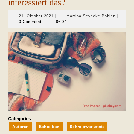
interessiert das?
21.
Martina
21. Oktober 2021
|
Martina Sevecke-Pohlen
|
Oktober
Sevecke-
0 Comment
|
06:31
2021
Pohlen
Categories:
Autoren
Schreiben
Schreibwerkstatt