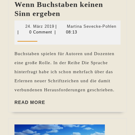
Wenn Buchstaben keinen
Die
Sinn ergeben
Sprache
24.
Martina
24. März 2019
|
Martina Sevecke-Pohlen
hinterfragt
März
Sevecke
|
0 Comment
|
08:13
2019
Pohlen
–
Wenn
Buchstaben spielen für Autoren und Dozenten
Buchstaben
eine große Rolle. In der Reihe Die Sprache
keinen
hinterfragt habe ich schon mehrfach über das
Sinn
Erlernen neuer Schriftzeichen und die damit
ergeben
verbundenen Herausforderungen geschrieben.
READ
READ MORE
MORE