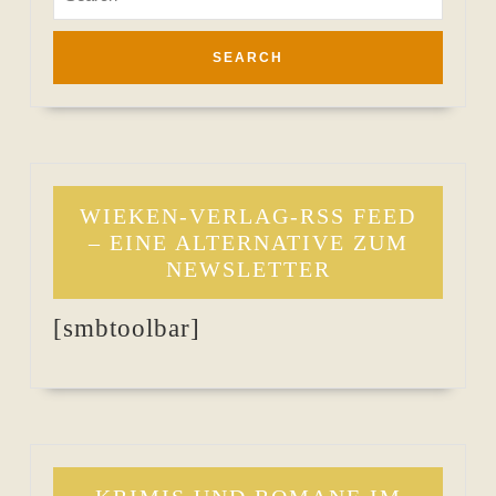
for:
WIEKEN-VERLAG-RSS FEED
– EINE ALTERNATIVE ZUM
NEWSLETTER
[smbtoolbar]