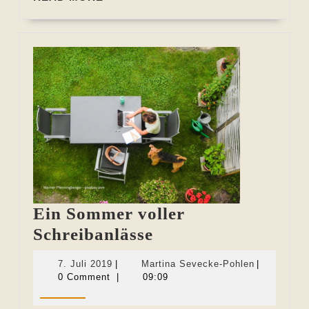
MORE
Ein Sommer voller
Ein
Schreibanlässe
Sommer
7.
Martina
7. Juli 2019
|
Martina Sevecke-Pohlen
|
voller
Juli
Sevecke-
0 Comment
|
09:09
2019
Pohlen
Schreibanlässe