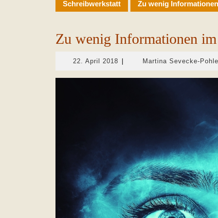
Schreibwerkstatt
Zu wenig Informationen
Zu wenig Informationen im
22.
22. April 2018
|
Martina Sevecke-Pohl
April
2018