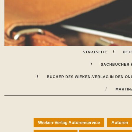
Skip
to
content
STARTSEITE
PET
SACHBÜCHER 
BÜCHER DES WIEKEN-VERLAG IN DEN ON
MARTIN
Wieken-Verlag Autorenservice
Autoren