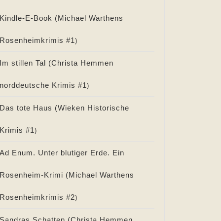
Kindle-E-Book (
Michael Warthens
Rosenheimkrimis #
1
)
Im stillen Tal (
Christa Hemmen
norddeutsche Krimis #
1
)
Das tote Haus (
Wieken Historische
Krimis #
1
)
Ad Enum. Unter blutiger Erde. Ein
Rosenheim-Krimi (
Michael Warthens
Rosenheimkrimis #
2
)
Sandras Schatten (
Christa Hemmen