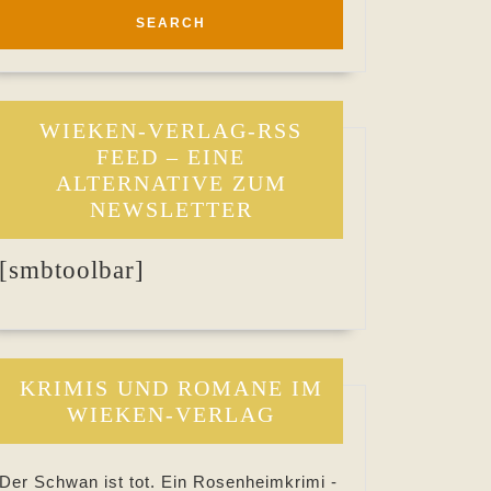
WIEKEN-VERLAG-RSS
FEED – EINE
ALTERNATIVE ZUM
NEWSLETTER
[smbtoolbar]
KRIMIS UND ROMANE IM
WIEKEN-VERLAG
Der Schwan ist tot. Ein Rosenheimkrimi -