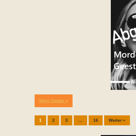
More Details »
1
2
3
…
16
Weiter »