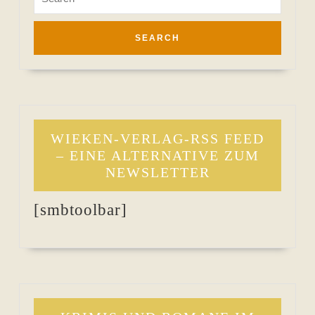
for:
WIEKEN-VERLAG-RSS FEED
– EINE ALTERNATIVE ZUM
NEWSLETTER
[smbtoolbar]