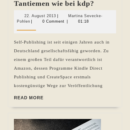
Bekommt
Tantiemen wie bei kdp?
man
22.
22. August 2013
|
Martina Sevecke-
bei
Martina
August
Pohlen
|
0 Comment
|
01:18
Sevecke-
2013
Xinxii
Pohlen
und
Self-Publishing ist seit einigen Jahren auch in
Co.
Deutschland gesellschaftsfähig geworden. Zu
für
einem großen Teil dafür verantwortlich ist
Verkäufe
Amazon, dessen Programme Kindle Direct
über
Publishing und CreateSpace erstmals
Amazon
kostengünstige Wege zur Veröffentlichung
die
READ
gleichen
READ MORE
MORE
Tantiemen
wie
bei