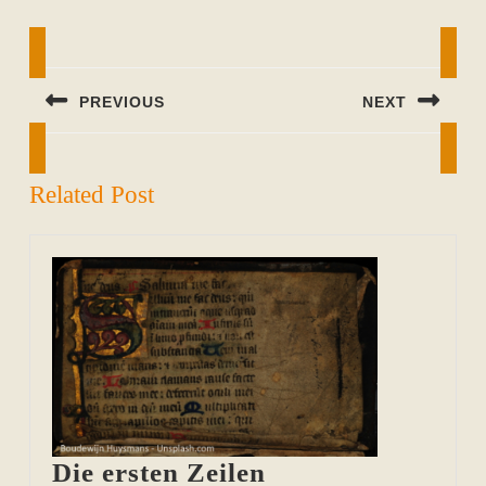
Beitragsnavigation
PREVIOUS
NEXT
Previous
Next
post:
post:
Related Post
Die
Die ersten Zeilen