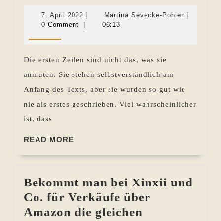
ersten
7.
Martina
7. April 2022
|
Martina Sevecke-Pohlen
|
Zeilen
April
Sevecke-
0 Comment
|
06:13
2022
Pohlen
Die ersten Zeilen sind nicht das, was sie
anmuten. Sie stehen selbstverständlich am
Anfang des Texts, aber sie wurden so gut wie
nie als erstes geschrieben. Viel wahrscheinlicher
ist, dass
READ
READ MORE
MORE
Bekommt man bei Xinxii und
Co. für Verkäufe über
Amazon die gleichen