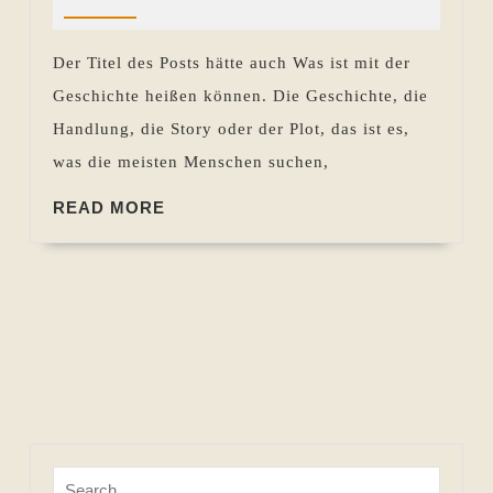
2022
Pohlen
dem
Plot?
Der Titel des Posts hätte auch Was ist mit der
Geschichte heißen können. Die Geschichte, die
Handlung, die Story oder der Plot, das ist es,
was die meisten Menschen suchen,
READ
READ MORE
MORE
Search