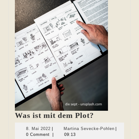
kdp?
Was
Was ist mit dem Plot?
ist
8.
Martina
8. Mai 2022
|
Martina Sevecke-Pohlen
|
mit
Mai
Sevecke-
0 Comment
|
09:13