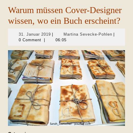
Warum müssen Cover-Designer
wissen, wo ein Buch erscheint?
31.
Martina
31. Januar 2019
|
Martina Sevecke-Pohlen
|
Januar
Sevecke-
0 Comment
|
06:05
2019
Pohlen