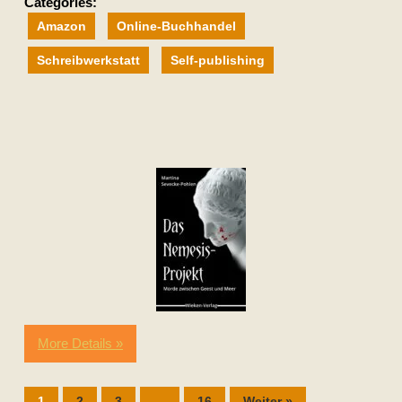
Categories:
Amazon
Online-Buchhandel
Schreibwerkstatt
Self-publishing
More Details »
1
2
3
…
16
Weiter »