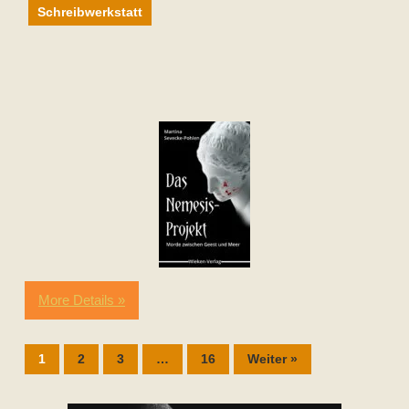
Schreibwerkstatt
More Details »
1
2
3
…
16
Weiter »