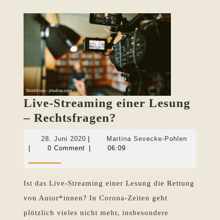
Live-Streaming einer Lesung
Live-
– Rechtsfragen?
Streaming
28.
Martina
28. Juni 2020
|
Martina Sevecke-Pohlen
einer
Juni
Sevecke-
|
0 Comment
|
06:09
2020
Pohlen
Lesung
–
Ist das Live-Streaming einer Lesung die Rettung
Rechtsfragen?
von Autor*innen? In Corona-Zeiten geht
plötzlich vieles nicht mehr, insbesondere