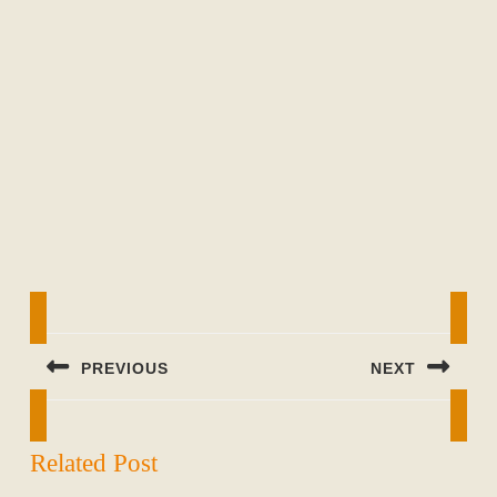
Beitragsnavigation
PREVIOUS
NEXT
Previous
Next
post:
post:
Related Post