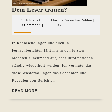
Dem
Dem Leser trauen?
Leser
4.
Martina
4. Juli 2021
|
Martina Sevecke-Pohlen
|
trauen?
Juli
Sevecke-
0 Comment
|
09:05
2021
Pohlen
In Radiosendungen und auch in
Fernsehberichten fällt mir in den letzten
Monaten zunehmend auf, dass Informationen
ständig wiederholt werden. Ich vermute, das
diese Wiederholungen das Schneiden und
Recyclen von Berichten
READ
READ MORE
MORE