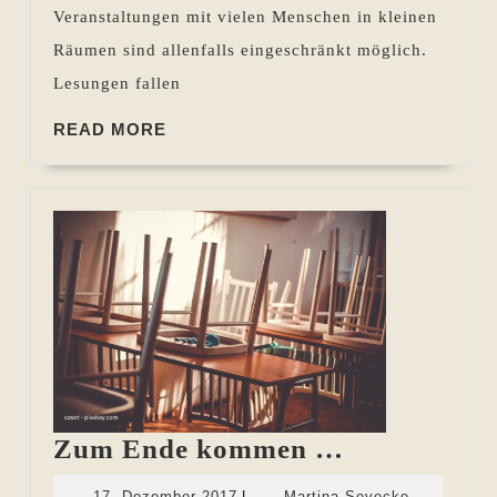
Veranstaltungen mit vielen Menschen in kleinen
Räumen sind allenfalls eingeschränkt möglich.
Lesungen fallen
READ
READ MORE
MORE
Zum
Zum Ende kommen …
Ende
17.
17. Dezember 2017
|
Martina Sevecke-