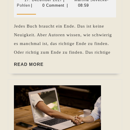
kommen
Martina
Dezember
Pohlen
|
0 Comment
|
08:59
Sevecke-
2017
…
Pohlen
Jedes Buch braucht ein Ende. Das ist keine
Neuigkeit. Aber Autoren wissen, wie schwierig
es manchmal ist, das richtige Ende zu finden.
Oder richtig zum Ende zu finden. Das richtige
READ
READ MORE
MORE