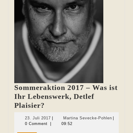
Sommeraktion 2017 – Was ist
Ihr Lebenswerk, Detlef
Sommeraktion
Plaisier?
2017
23.
Martina
23. Juli 2017
|
Martina Sevecke-Pohlen
|
–
Juli
Sevecke-
0 Comment
|
09:52
2017
Pohlen
Was