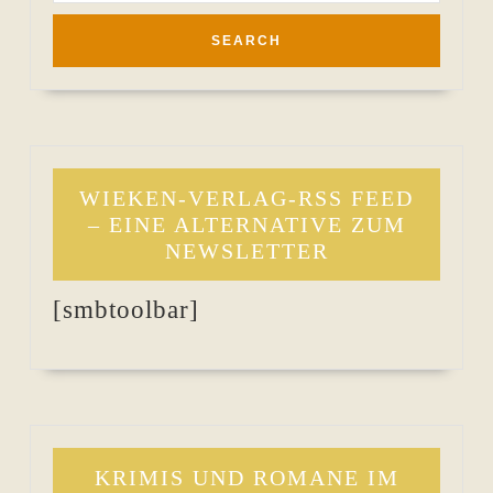
WIEKEN-VERLAG-RSS FEED
– EINE ALTERNATIVE ZUM
NEWSLETTER
[smbtoolbar]
KRIMIS UND ROMANE IM