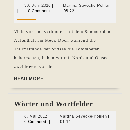
Meer
30.
Martina
30. Juni 2016
|
Martina Sevecke-Pohlen
als
Juni
Sevecke-
|
0 Comment
|
08:22
2016
Pohlen
Inspirationsque
Viele von uns verbinden mit dem Sommer den
Aufenthalt am Meer. Doch während die
Traumstrände der Südsee die Fototapeten
beherrschen, haben wir mit Nord- und Ostsee
zwei Meere vor der
READ
READ MORE
MORE
Wörter
Wörter und Wortfelder
und
8.
Martina
8. Mai 2012
|
Martina Sevecke-Pohlen
|
Wortfelder
Mai
Sevecke-
0 Comment
|
01:14
2012
Pohlen