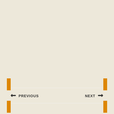
Beitragsnavigation
PREVIOUS
NEXT
Previous
Next
post:
post: