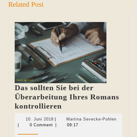
Related Post
Das sollten Sie bei der
Überarbeitung Ihres Romans
Das
kontrollieren
sollten
10.
Martina
10. Juni 2018
|
Martina Sevecke-Pohlen
Sie
Juni
Sevecke-
|
0 Comment
|
09:17
2018
Pohlen
bei