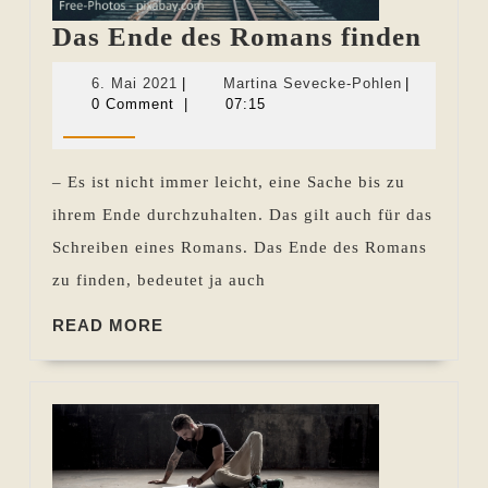
Das
Das Ende des Romans finden
Ende
6.
Martina
6. Mai 2021
|
Martina Sevecke-Pohlen
|
des
Mai
Sevecke-
0 Comment
|
07:15
2021
Pohlen
Rom
finde
– Es ist nicht immer leicht, eine Sache bis zu
ihrem Ende durchzuhalten. Das gilt auch für das
Schreiben eines Romans. Das Ende des Romans
zu finden, bedeutet ja auch
READ
READ MORE
MORE