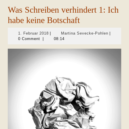
Was Schreiben verhindert 1: Ich
habe keine Botschaft
1.
Martina
1. Februar 2018
|
Martina Sevecke-Pohlen
|
Februar
Sevecke-
0 Comment
|
08:14
2018
Pohlen