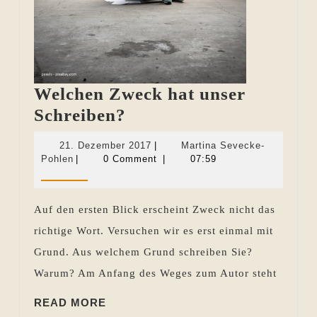
Welchen Zweck hat unser
Welchen
Schreiben?
Zweck
21.
21. Dezember 2017
|
Martina Sevecke-
hat
Martina
Dezember
Pohlen
|
0 Comment
|
07:59
Sevecke-
2017
unser
Pohlen
Schreiben?
Auf den ersten Blick erscheint Zweck nicht das
richtige Wort. Versuchen wir es erst einmal mit
Grund. Aus welchem Grund schreiben Sie?
Warum? Am Anfang des Weges zum Autor steht
READ
READ MORE