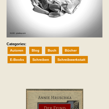
Categories:
Autoren
Blog
Buch
Bücher
E-Books
Schreiben
Schreibwerkstatt