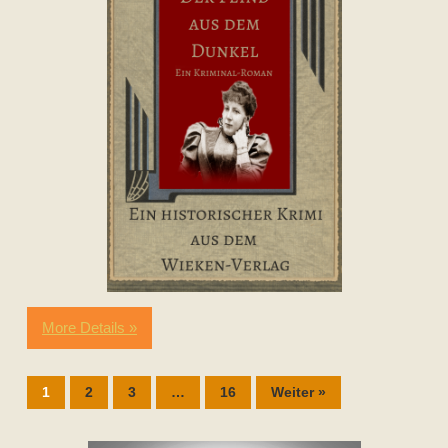
More Details »
1
2
3
…
16
Weiter »